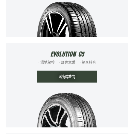
EVOLUTION C5
· 濕地駕控
· 舒適駕乘
· 駕享靜音
瞭解詳情