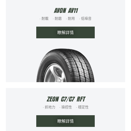
AVON AV11
· 耐載
· 耐磨
· 耐用
· 低噪音
瞭解詳情
ZEON C7/C7 RFT
· 抓地力
· 操控性
· 穩定性
瞭解詳情