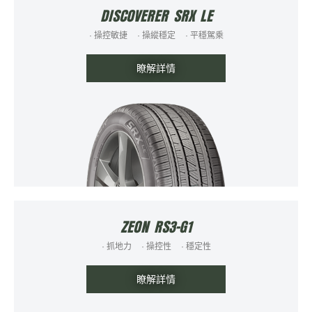
DISCOVERER SRX LE
· 操控敏捷
· 操縱穩定
· 平穩駕乘
瞭解詳情
ZEON RS3-G1
· 抓地力
· 操控性
· 穩定性
瞭解詳情