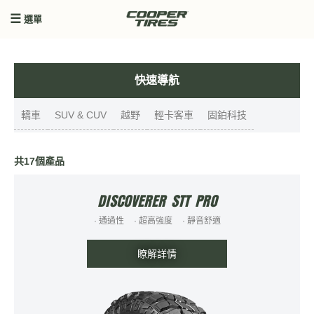
選單
快速導航
轎車
SUV & CUV
越野
輕卡客車
固鉑科技
共17個產品
DISCOVERER STT PRO
· 通過性
· 超高強度
· 靜音舒適
瞭解詳情