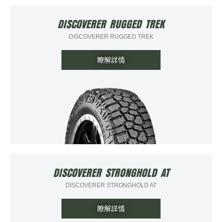
DISCOVERER RUGGED TREK
DISCOVERER RUGGED TREK
瞭解詳情
DISCOVERER STRONGHOLD AT
DISCOVERER STRONGHOLD AT
瞭解詳情