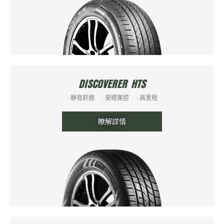
DISCOVERER HTS
· 靜音舒適
· 安穩駕控
· 高里程
瞭解詳情