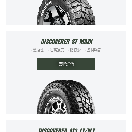
DISCOVERER ST MAXX
· 通過性
· 超高強度
· 防打滑
· 控制噪音
瞭解詳情
DISCOVERER AT3 LT/XLT