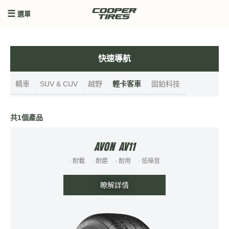
選單
快速導航
轎車
SUV & CUV
越野
輕卡客車
固鉑科技
共1個產品
AVON AV11
· 耐載
· 耐磨
· 耐用
· 低噪音
瞭解詳情