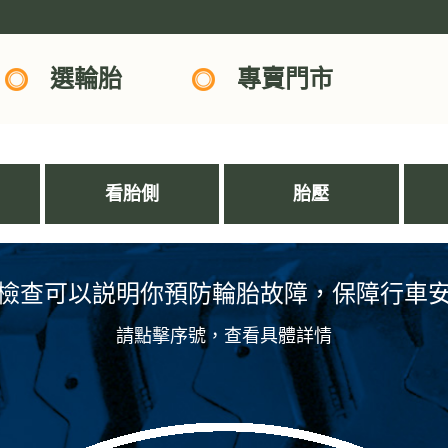
選輪胎
專賣門市
看胎側
胎壓
檢查可以説明你預防輪胎故障，保障行車
請點擊序號，查看具體詳情