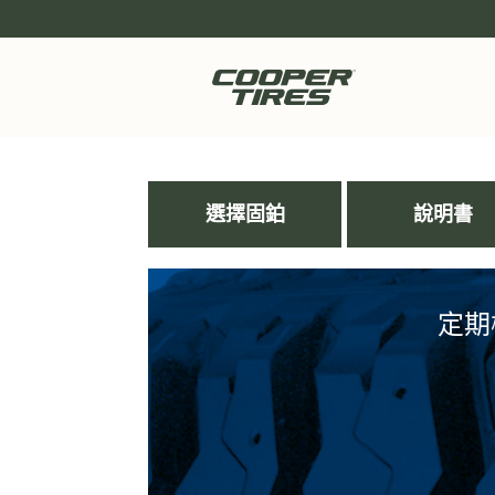
選擇固鉑
說明書
定期